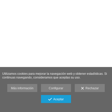
Utilizamos cookies para mejorar la navegación web y obtener estadísticas. Si
continuas navegando, consideramos que aceptas su uso.
Más información
Configurar
Rechazar
Aceptar