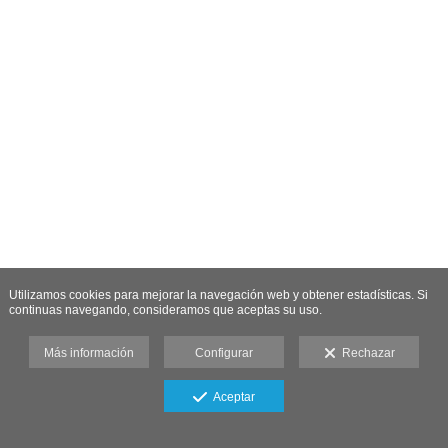
Utilizamos cookies para mejorar la navegación web y obtener estadísticas. Si
continuas navegando, consideramos que aceptas su uso.
Más información
Configurar
Rechazar
Aceptar