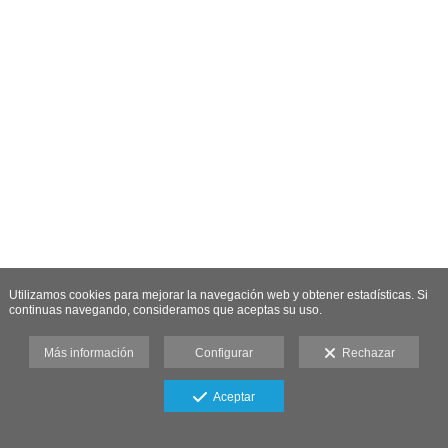
Utilizamos cookies para mejorar la navegación web y obtener estadísticas. Si
continuas navegando, consideramos que aceptas su uso.
Más información
Configurar
Rechazar
Aceptar