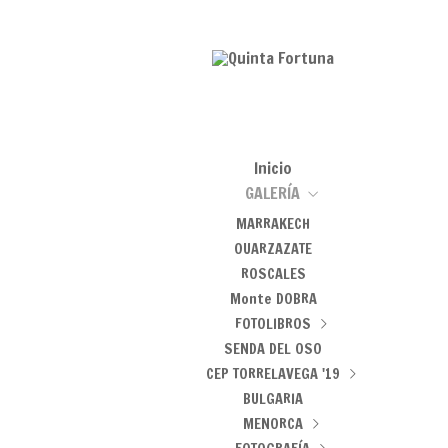
Fotografía
Inicio
GALERÍA
MARRAKECH
OUARZAZATE
ROSCALES
Monte DOBRA
FOTOLIBROS
SENDA DEL OSO
Tiempo Menguante
CEP TORRELAVEGA '19
MINIMALISMO
BULGARIA
Los trabajos y los días
MENORCA
Santa María de Valverde