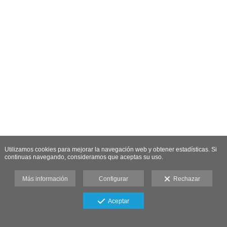
Utilizamos cookies para mejorar la navegación web y obtener estadísticas. Si
continuas navegando, consideramos que aceptas su uso.
Más información
Configurar
Rechazar
Aceptar